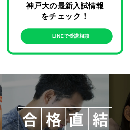
神戸大の最新入試情報
7
7
をチェック！
LINEで受講相談
8
8
9
9