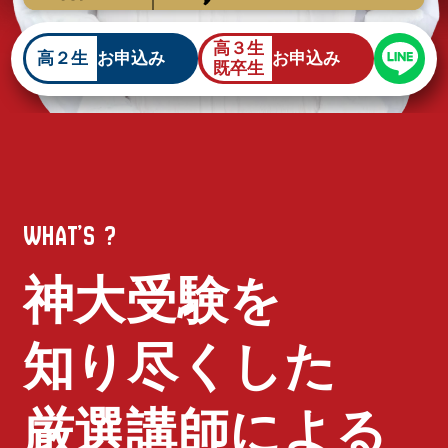
高３生
高２生
お申込み
お申込み
既卒生
W
H
A
T
’
S
?
神大受験を
知り尽くした
厳選講師による