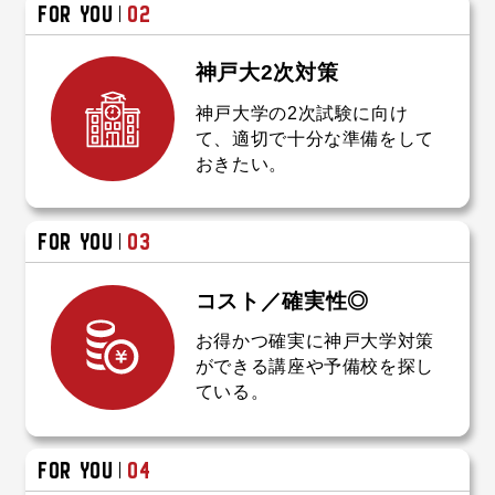
3
3
FOR YOU
02
4
4
神戸大2次対策
神戸大学の2次試験に向け
て、適切で十分な準備をして
おきたい。
5
5
FOR YOU
03
コスト／確実性◎
6
6
お得かつ確実に神戸大学対策
ができる講座や予備校を探し
ている。
FOR YOU
04