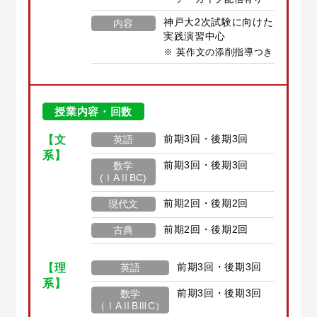
神戸大2次試験に向けた
内容
実践演習中心
英作文の添削指導つき
授業内容・回数
【文
前期3回・後期3回
英語
系】
前期3回・後期3回
数学
(ⅠAⅡBC)
前期2回・後期2回
現代文
前期2回・後期2回
古典
【理
前期3回・後期3回
英語
系】
前期3回・後期3回
数学
（ⅠAⅡBⅢC）