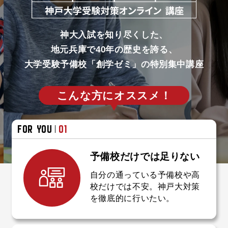
0
0
神大入試を知り尽くした、
1
1
地元兵庫で40年の歴史を誇る、
大学受験予備校「創学ゼミ」の特別集中講座
こんな方にオススメ！
2
2
FOR YOU
01
予備校だけでは
足りない
自分の通っている予備校や高
校だけでは不安。神戸大対策
を徹底的に行いたい。