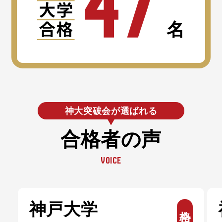
4
7
名
神大突破会が選ばれる
合格者の声
V
O
I
C
E
神戸大学
合格