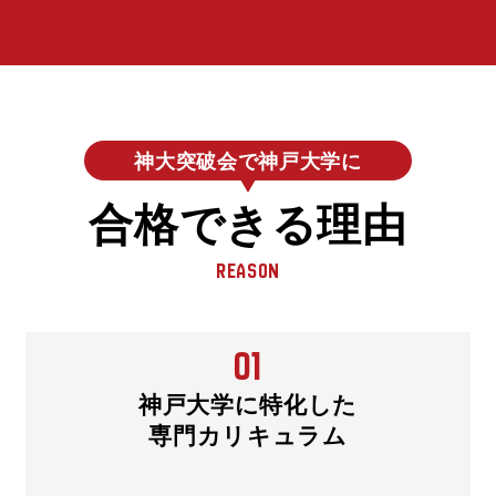
神大突破会で神戸大学に
合格できる理由
R
E
A
S
O
N
01
神戸大学に特化した
専門カリキュラム