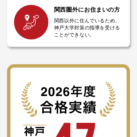
7
7
関西圏外に
お住まいの方
関西以外に住んでいるため、
神戸大学対策の指導を受ける
8
8
ことができない。
9
9