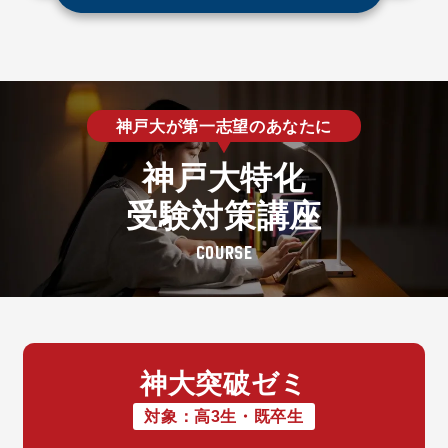
神戸大が第一志望のあなたに
神戸大特化
受験対策講座
C
O
U
R
S
E
神大突破ゼミ
対象：高3生・既卒生