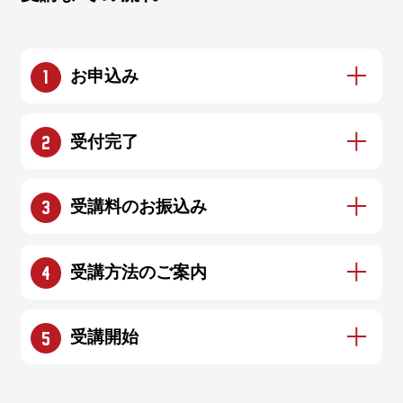
お申込み
サイト内の「突破ゼミへのお申込み」をクリッ
受付完了
クし、フォームよりお申込みください。
お申込み後、申込内容確認や受講料のお振込み
受講料のお振込み
先をメールにてご連絡いたします。
お申込み後に届くメールをご確認のうえ、お支
受講方法のご案内
払いの手続きをお願いいたします。
お振込みが確認できましたら、受講方法のご案
受講開始
内の他、テキストをご自宅に郵送いたします。
受講生専用WEBサイトより受講が可能になりま